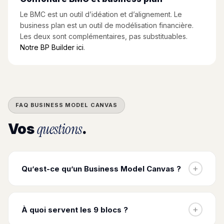
Le BMC est un outil d’idéation et d’alignement. Le
business plan est un outil de modélisation financière.
Les deux sont complémentaires, pas substituables.
Notre BP Builder ici
.
FAQ BUSINESS MODEL CANVAS
questions
Vos
.
+
Qu’est-ce qu’un Business Model Canvas ?
Le BMC est un outil de modélisation stratégique en 9
blocs créé par Alexander Osterwalder en 2010. Il
+
À quoi servent les 9 blocs ?
permet de visualiser sur une seule page comment une
entreprise crée, délivre et capture de la valeur.