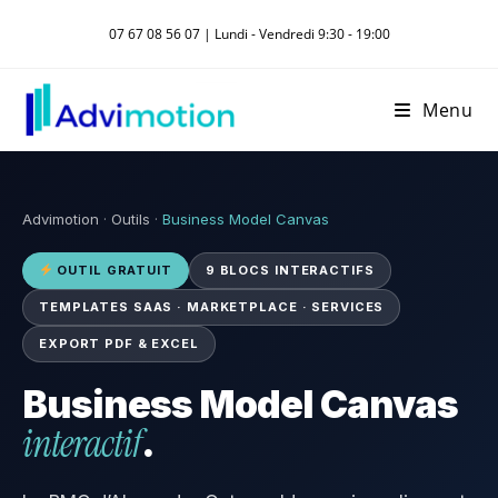
Skip
07 67 08 56 07 | Lundi - Vendredi 9:30 - 19:00
to
content
Menu
Advimotion
·
Outils
·
Business Model Canvas
OUTIL GRATUIT
9 BLOCS INTERACTIFS
TEMPLATES SAAS · MARKETPLACE · SERVICES
EXPORT PDF & EXCEL
Business Model Canvas
interactif
.