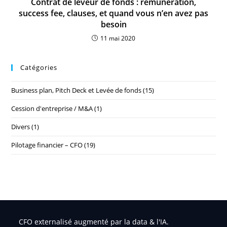
Contrat de leveur de fonds : rémunération,
success fee, clauses, et quand vous n’en avez pas
besoin
11 mai 2020
Catégories
Business plan, Pitch Deck et Levée de fonds
(15)
Cession d'entreprise / M&A
(1)
Divers
(1)
Pilotage financier – CFO
(19)
CFO externalisé augmenté par la data & l'IA.