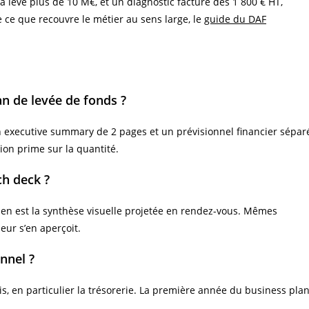
a levé plus de 10 M€, et un diagnostic facturé dès 1 800 € HT,
ce que recouvre le métier au sens large, le
guide du DAF
n de levée de fonds ?
 executive summary de 2 pages et un prévisionnel financier sépar
tion prime sur la quantité.
ch deck ?
 en est la synthèse visuelle projetée en rendez-vous. Mêmes
seur s’en aperçoit.
nnel ?
s, en particulier la trésorerie. La première année du business pla