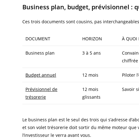
Business plan, budget, prévisionnel : qu
Ces trois documents sont cousins, pas interchangeables.
DOCUMENT
HORIZON
À QUOI 
Business plan
3 à 5 ans
Convainc
chiffrée
Budget annuel
12 mois
Piloter 
Prévisionnel de
12 mois
Savoir s
trésorerie
glissants
Le business plan est le seul des trois qui s’adresse d’a
et son volet trésorerie doit sortir du même moteur que vo
l’investisseur le verra avant vous.