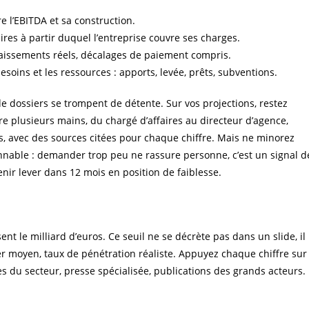
tre l’EBITDA et sa construction.
faires à partir duquel l’entreprise couvre ses charges.
aissements réels, décalages de paiement compris.
besoins et les ressources : apports, levée, prêts, subventions.
 dossiers se trompent de détente. Sur vos projections, restez
re plusieurs mains, du chargé d’affaires au directeur d’agence,
és, avec des sources citées pour chaque chiffre. Mais ne minorez
nnable : demander trop peu ne rassure personne, c’est un signal d
enir lever dans 12 mois en position de faiblesse.
t le milliard d’euros. Ce seuil ne se décrète pas dans un slide, il
er moyen, taux de pénétration réaliste. Appuyez chaque chiffre sur
es du secteur, presse spécialisée, publications des grands acteurs.