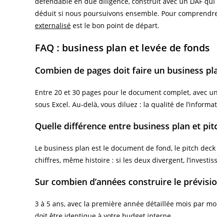
défendable en due diligence, construit avec un DAF qui 
déduit si nous poursuivons ensemble. Pour comprendre 
externalisé
est le bon point de départ.
FAQ : business plan et levée de fonds
Combien de pages doit faire un business pla
Entre 20 et 30 pages pour le document complet, avec un
sous Excel. Au-delà, vous diluez : la qualité de l’informa
Quelle différence entre business plan et pit
Le business plan est le document de fond, le pitch deck
chiffres, même histoire : si les deux divergent, l’investis
Sur combien d’années construire le prévisio
3 à 5 ans, avec la première année détaillée mois par moi
doit être identique à votre budget interne.