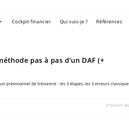
Cockpit financier
Qui suis-je ?
Références
 méthode pas à pas d’un DAF (+
n prévisionnel de trésorerie : les 3 étapes, les 5 erreurs classique
27 JUILLET 20