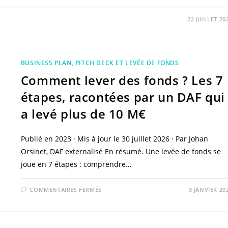
22 JUILLET 20
BUSINESS PLAN, PITCH DECK ET LEVÉE DE FONDS
Comment lever des fonds ? Les 7
étapes, racontées par un DAF qui
a levé plus de 10 M€
Publié en 2023 · Mis à jour le 30 juillet 2026 · Par Johan
Orsinet, DAF externalisé En résumé. Une levée de fonds se
joue en 7 étapes : comprendre…
SUR
COMMENTAIRES FERMÉS
3 JANVIER 20
COMMENT
LEVER
DES
FONDS
?