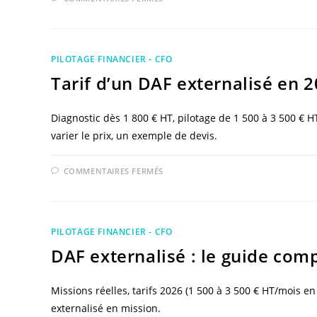
DAF
EXTERNALISÉ
OU
EXPERT-
COMPTABLE
:
PILOTAGE FINANCIER - CFO
QUI
FAIT
Tarif d’un DAF externalisé en 20
QUOI
?
Diagnostic dès 1 800 € HT, pilotage de 1 500 à 3 500 € HT/
varier le prix, un exemple de devis.
SUR
COMMENTAIRES FERMÉS
TARIF
D’UN
DAF
EXTERNALISÉ
EN
2026
PILOTAGE FINANCIER - CFO
:
GRILLE
DAF externalisé : le guide com
DE
PRIX
RÉELLE
Missions réelles, tarifs 2026 (1 500 à 3 500 € HT/mois en
externalisé en mission.