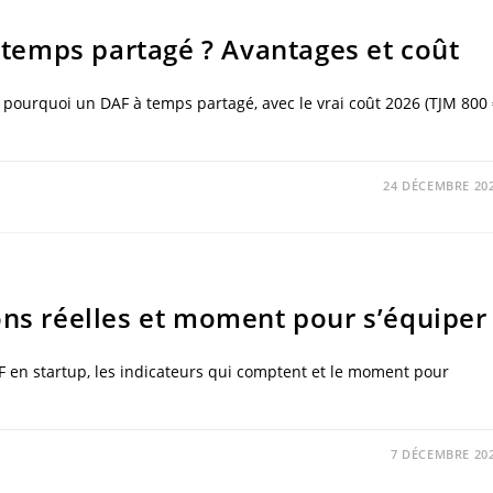
LES
7
ÉTAPES,
temps partagé ? Avantages et coût
RACONTÉES
PAR
UN
DAF
QUI
 : pourquoi un DAF à temps partagé, avec le vrai coût 2026 (TJM 800
A
LEVÉ
PLUS
DE
10
M€
24 DÉCEMBRE 20
ons réelles et moment pour s’équiper
 DAF en startup, les indicateurs qui comptent et le moment pour
7 DÉCEMBRE 20