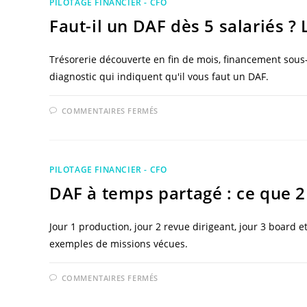
PILOTAGE FINANCIER - CFO
PAS
À
Faut-il un DAF dès 5 salariés ?
PAS
D’UN
DAF
(+
MODÈLE
Trésorerie découverte en fin de mois, financement sous-
EXCEL)
diagnostic qui indiquent qu'il vous faut un DAF.
SUR
COMMENTAIRES FERMÉS
FAUT-
IL
UN
DAF
DÈS
5
PILOTAGE FINANCIER - CFO
SALARIÉS
?
DAF à temps partagé : ce que 2
LES
7
SIGNAUX
Jour 1 production, jour 2 revue dirigeant, jour 3 board e
exemples de missions vécues.
SUR
COMMENTAIRES FERMÉS
DAF
À
TEMPS