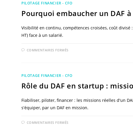
PILOTAGE FINANCIER - CFO
Pourquoi embaucher un DAF à 
Visibilité en continu, compétences croisées, coût divisé
HT) face à un salarié.
SUR
COMMENTAIRES FERMÉS
POURQUOI
EMBAUCHER
UN
DAF
À
TEMPS
PILOTAGE FINANCIER - CFO
PARTAGÉ
?
Rôle du DAF en startup : missi
AVANTAGES
ET
COÛT
Fiabiliser, piloter, financer : les missions réelles d'un
s'équiper, par un DAF en mission.
SUR
COMMENTAIRES FERMÉS
RÔLE
DU