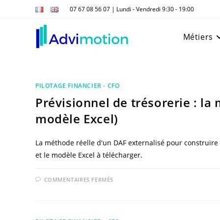
Skip
07 67 08 56 07 | Lundi - Vendredi 9:30 - 19:00
to
content
Métiers
PILOTAGE FINANCIER - CFO
Prévisionnel de trésorerie : la
modèle Excel)
La méthode réelle d'un DAF externalisé pour construire u
et le modèle Excel à télécharger.
SUR
COMMENTAIRES FERMÉS
PRÉVISIONNEL
DE
TRÉSORERIE
:
LA
MÉTHODE