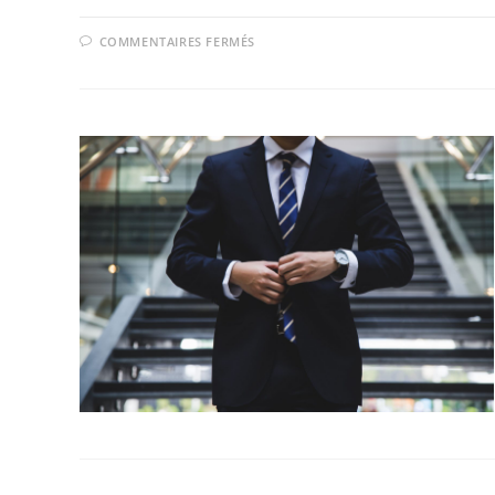
SUR
COMMENTAIRES FERMÉS
DAF
EXTERNALISÉ
:
LE
GUIDE
COMPLET
2026
(MISSIONS,
COÛTS,
QUAND)