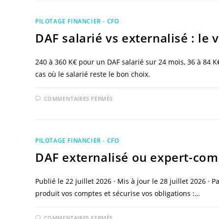
PARTAGÉ
:
CE
PILOTAGE FINANCIER - CFO
QUE
2
DAF salarié vs externalisé : le
À
4
JOURS
PAR
MOIS
240 à 360 K€ pour un DAF salarié sur 24 mois, 36 à 84 K€
CHANGENT
cas où le salarié reste le bon choix.
SUR
COMMENTAIRES FERMÉS
DAF
SALARIÉ
VS
EXTERNALISÉ
:
LE
PILOTAGE FINANCIER - CFO
VRAI
COMPARATIF
DAF externalisé ou expert-compt
SUR
24
MOIS
Publié le 22 juillet 2026 · Mis à jour le 28 juillet 2026 
produit vos comptes et sécurise vos obligations :…
SUR
COMMENTAIRES FERMÉS