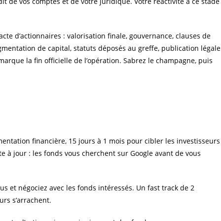
dit de vos comptes et de votre juridique. Votre réactivité à ce stade
cte d’actionnaires : valorisation finale, gouvernance, clauses de
gmentation de capital, statuts déposés au greffe, publication légale
marque la fin officielle de l’opération. Sabrez le champagne, puis
tation financière, 15 jours à 1 mois pour cibler les investisseurs
te à jour : les fonds vous cherchent sur Google avant de vous
s et négociez avec les fonds intéressés. Un fast track de 2
urs s’arrachent.