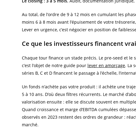
Le closing : 3 à 5 mois.
Audit, documentation juridique, 
Au total, de l’ordre de 9 à 12 mois en cumulant les phase
moins 6 à 8 mois avant l’épuisement de votre trésorerie
Lever en urgence, c’est négocier en position de faiblesse
Ce que les investisseurs financent vr
Chaque tour finance un stade précis. Le pre-seed et le 
c’est l’objet de notre guide pour
lever en amorçage
. La 
séries B, C et D financent le passage à l’échelle, l’interna
Un fonds n’achète pas votre produit : il achète une traj
5 à 10 ans. D’où deux filtres récurrents. Le marché d’ab
valorisation ensuite : elle se discute souvent en multipl
Quand croissance et marge d’EBITDA cumulées dépassent
observés en 2023 restent des ordres de grandeur : réact
marché.