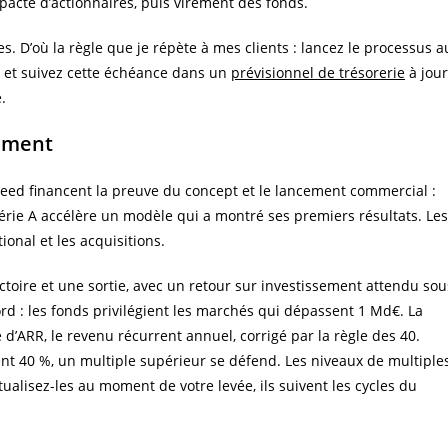
pacte d’actionnaires, puis virement des fonds.
s. D’où la règle que je répète à mes clients : lancez le processus a
, et suivez cette échéance dans un
prévisionnel de trésorerie
à jour
.
aiment
seed financent la preuve du concept et le lancement commercial :
série A accélère un modèle qui a montré ses premiers résultats. Les
tional et les acquisitions.
ectoire et une sortie, avec un retour sur investissement attendu sou
ord : les fonds privilégient les marchés qui dépassent 1 Md€. La
e d’ARR, le revenu récurrent annuel, corrigé par la règle des 40.
 40 %, un multiple supérieur se défend. Les niveaux de multiple
ualisez-les au moment de votre levée, ils suivent les cycles du