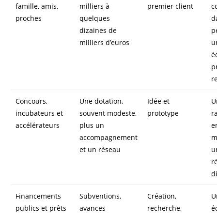
famille, amis,
milliers à
premier client
c
proches
quelques
d
dizaines de
p
milliers d’euros
u
é
p
r
Concours,
Une dotation,
Idée et
U
incubateurs et
souvent modeste,
prototype
r
accélérateurs
plus un
e
accompagnement
m
et un réseau
u
r
d
Financements
Subventions,
Création,
U
publics et prêts
avances
recherche,
é