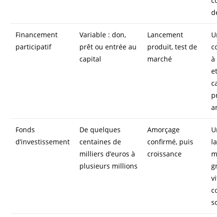
c
d
Financement
Variable : don,
Lancement
U
participatif
prêt ou entrée au
produit, test de
c
capital
marché
à
e
c
p
a
Fonds
De quelques
Amorçage
U
d’investissement
centaines de
confirmé, puis
l
milliers d’euros à
croissance
m
plusieurs millions
g
v
c
s