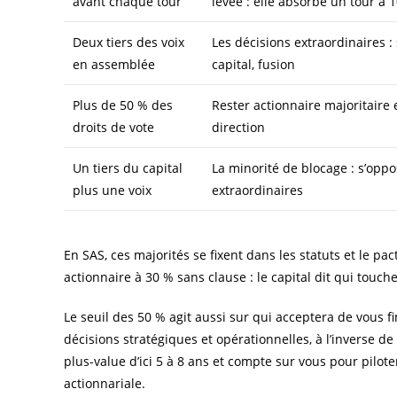
avant chaque tour
levée : elle absorbe un tour à 
Deux tiers des voix
Les décisions extraordinaires :
en assemblée
capital, fusion
Plus de 50 % des
Rester actionnaire majoritaire 
droits de vote
direction
Un tiers du capital
La minorité de blocage : s’opp
plus une voix
extraordinaires
En SAS, ces majorités se fixent dans les statuts et le pa
actionnaire à 30 % sans clause : le capital dit qui touche
Le seuil des 50 % agit aussi sur qui acceptera de vous f
décisions stratégiques et opérationnelles, à l’inverse de l
plus-value d’ici 5 à 8 ans et compte sur vous pour piloter.
actionnariale.