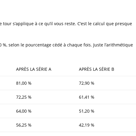
e tour s’applique à ce qu’il vous reste. C’est le calcul que presque
0 %, selon le pourcentage cédé à chaque fois. Juste l’arithmétique
APRÈS LA SÉRIE A
APRÈS LA SÉRIE B
81,00 %
72,90 %
72,25 %
61,41 %
64,00 %
51,20 %
56,25 %
42,19 %