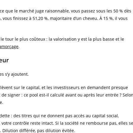
e ce que le marché juge raisonnable, vous passez sous les 50 % dès
%, vous finissez à 51,20 %, majoritaire d’un cheveu. À 15 %, il vous
e tour le plus coûteux : la valorisation y est la plus basse et le
 amorçage
.
seur
es s’y ajoutent.
lèvent sur le capital, et les investisseurs en demandent presque
e signer : ce pool est-il calculé avant ou après leur entrée ? Selo
e.
tte : des titres qui ne donnent pas accès au capital social,
votre contrôle reste intact. Si la société ne rembourse pas, elles s
 Dilution différée, pas dilution évitée.